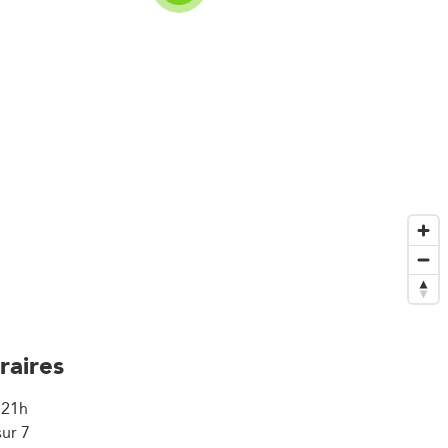
raires
 21h
sur 7