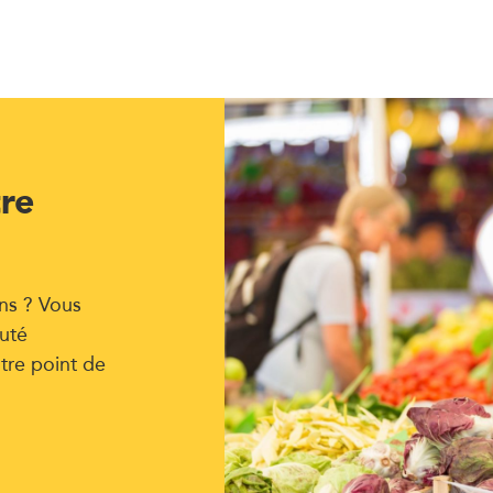
tre
ns ? Vous
uté
tre point de