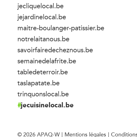
jecliquelocal.be
jejardinelocal.be
maitre-boulanger-patissier.be
notrelaitanous.be
savoirfairedecheznous.be
semainedelafrite.be
tabledeterroir.be
taslapatate.be
trinquonslocal.be
jecuisinelocal.be
© 2026 APAQ-W
Mentions légales
Conditions