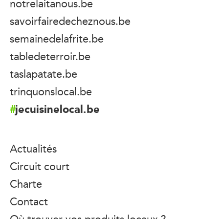
notrelaitanous.be
savoirfairedecheznous.be
semainedelafrite.be
tabledeterroir.be
taslapatate.be
trinquonslocal.be
jecuisinelocal.be
Actualités
Circuit court
Charte
Contact
Où trouver vos produits locaux ?