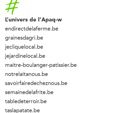
Accueil
L’univers de l’Apaq-w
endirectdelaferme.be
grainesdagri.be
jecliquelocal.be
jejardinelocal.be
maitre-boulanger-patissier.be
notrelaitanous.be
savoirfairedecheznous.be
semainedelafrite.be
tabledeterroir.be
taslapatate.be