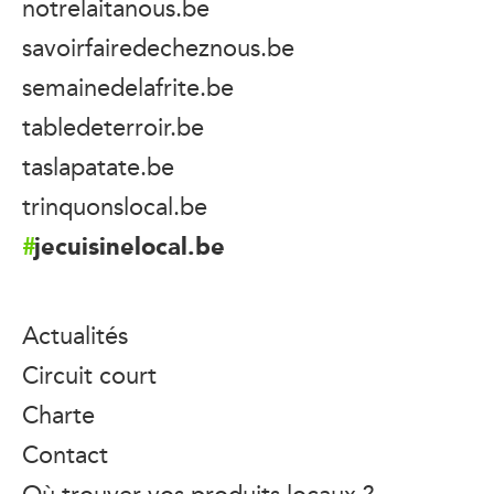
notrelaitanous.be
savoirfairedecheznous.be
semainedelafrite.be
tabledeterroir.be
taslapatate.be
trinquonslocal.be
jecuisinelocal.be
Actualités
Circuit court
Charte
Contact
Où trouver vos produits locaux ?