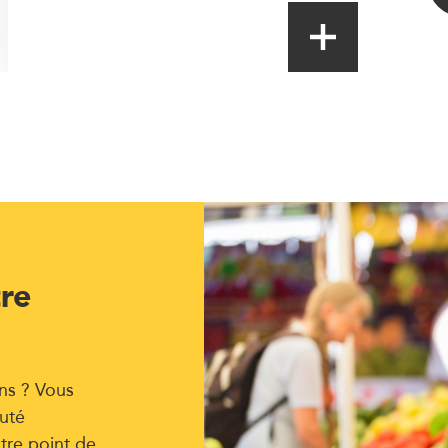
tre
ns ? Vous
uté
tre point de