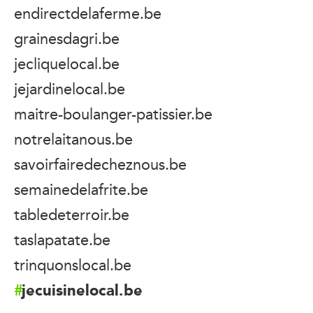
endirectdelaferme.be
grainesdagri.be
jecliquelocal.be
jejardinelocal.be
maitre-boulanger-patissier.be
notrelaitanous.be
savoirfairedecheznous.be
semainedelafrite.be
tabledeterroir.be
taslapatate.be
trinquonslocal.be
jecuisinelocal.be