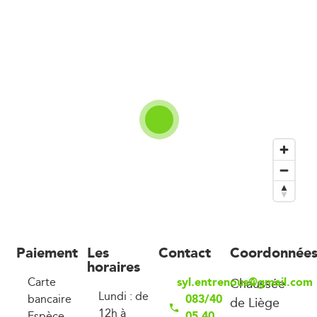
Paiement
Les
Contact
Coordonnée
horaires
syl.entrenous@gmail.com
Carte
Chaussée
Lundi : de
083/40
bancaire
de Liège
12h à
05 40
Espèce