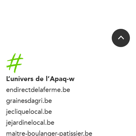
Accueil
L’univers de l’Apaq-w
endirectdelaferme.be
grainesdagri.be
jecliquelocal.be
jejardinelocal.be
maitre-boulanger-patissier.be