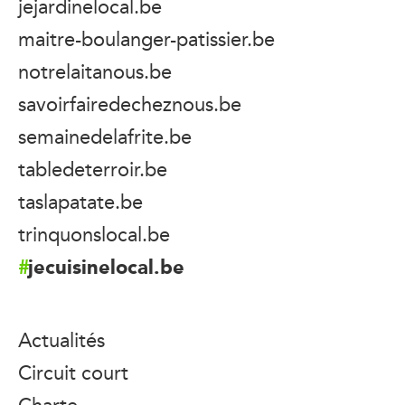
jejardinelocal.be
maitre-boulanger-patissier.be
notrelaitanous.be
savoirfairedecheznous.be
semainedelafrite.be
tabledeterroir.be
taslapatate.be
trinquonslocal.be
jecuisinelocal.be
Actualités
Circuit court
Charte