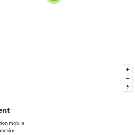
ent
tion mobile
ancaire