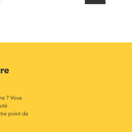
tre
ns ? Vous
uté
tre point de