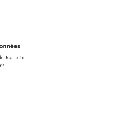
onnées
e Jupille 16
ge