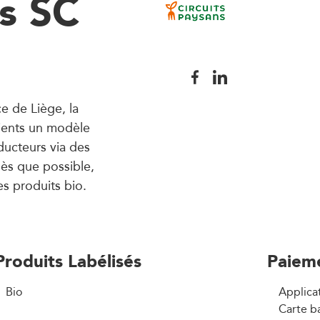
ns SC
e de Liège, la
lients un modèle
oducteurs via des
dès que possible,
s produits bio.
Produits Labélisés
Paiem
Bio
Applica
Carte b