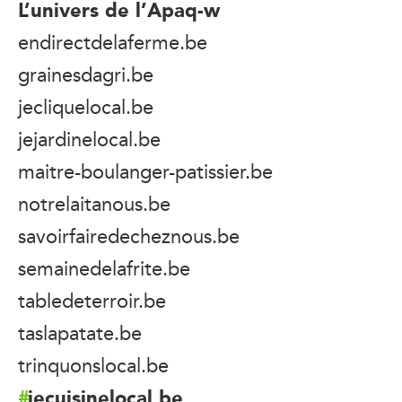
L’univers de l’Apaq-w
endirectdelaferme.be
grainesdagri.be
jecliquelocal.be
jejardinelocal.be
maitre-boulanger-patissier.be
notrelaitanous.be
savoirfairedecheznous.be
semainedelafrite.be
tabledeterroir.be
taslapatate.be
trinquonslocal.be
jecuisinelocal.be