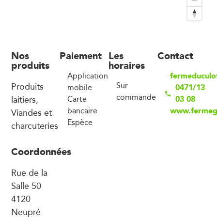
Nos
Paiement
Les
Contact
produits
horaires
fermeduculo
Application
Produits
Sur
0471/13
mobile
commande
laitiers,
03 08
Carte
www.fermeg
bancaire
Viandes et
Espèce
charcuteries
Coordonnées
Rue de la
Salle 50
4120
Neupré