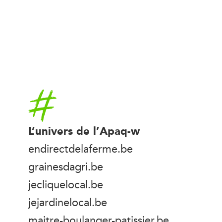
Accueil
L’univers de l’Apaq-w
endirectdelaferme.be
grainesdagri.be
jecliquelocal.be
jejardinelocal.be
maitre-boulanger-patissier.be