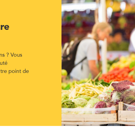
tre
ns ? Vous
uté
tre point de