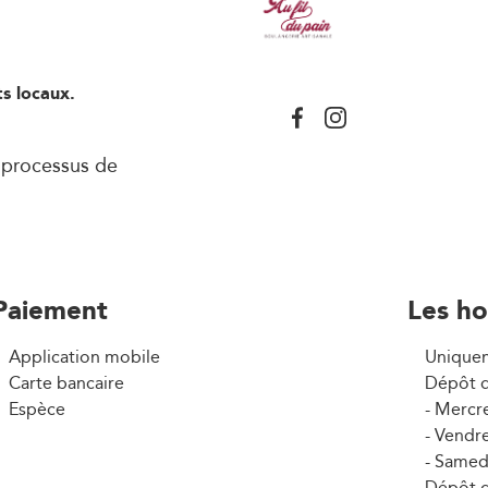
s locaux.
s processus de
Paiement
Les ho
Application mobile
Unique
Carte bancaire
Dépôt d
Espèce
- Mercr
- Vendre
- Samed
Dépôt d