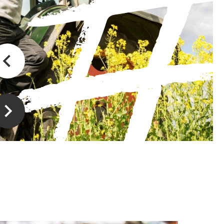
Trond
Fromager