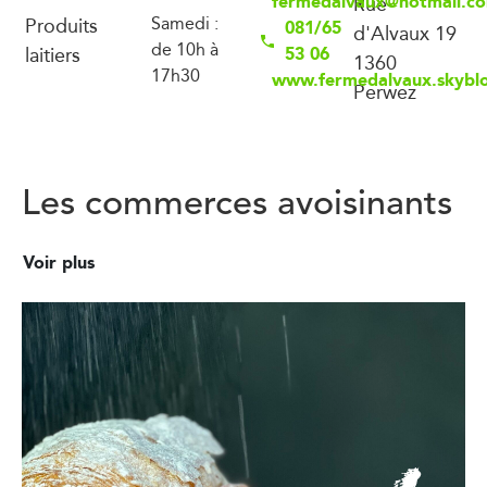
fermedalvaux@hotmail.c
Rue
Produits
Samedi :
081/65
d'Alvaux 19
de 10h à
laitiers
53 06
1360
17h30
www.fermedalvaux.skybl
Perwez
Les commerces avoisinants
Voir plus