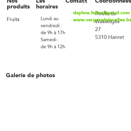
Nos
Les
Contact
Coordonnée
produits
horaires
daphne.fallon@gmail.com
Route de
Fruits
Lundi au
www.vergersdelavallee.b
Wasseiges
vendredi :
27
de 9h à 17h
5310 Hanret
Samedi :
de 9h à 12h
Galerie de photos