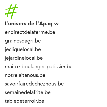
Accueil
L’univers de l’Apaq-w
endirectdelaferme.be
grainesdagri.be
jecliquelocal.be
jejardinelocal.be
maitre-boulanger-patissier.be
notrelaitanous.be
savoirfairedecheznous.be
semainedelafrite.be
tabledeterroir.be