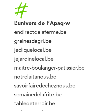
Accueil
L’univers de l’Apaq-w
endirectdelaferme.be
grainesdagri.be
jecliquelocal.be
jejardinelocal.be
maitre-boulanger-patissier.be
notrelaitanous.be
savoirfairedecheznous.be
semainedelafrite.be
tabledeterroir.be