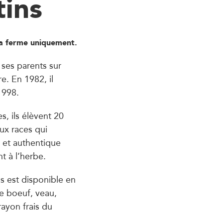
ins
la ferme uniquement.
e ses parents sur
re. En 1982, il
1998.
s, ils élèvent 20
ux races qui
 et authentique
t à l’herbe.
s est disponible en
de boeuf, veau,
rayon frais du