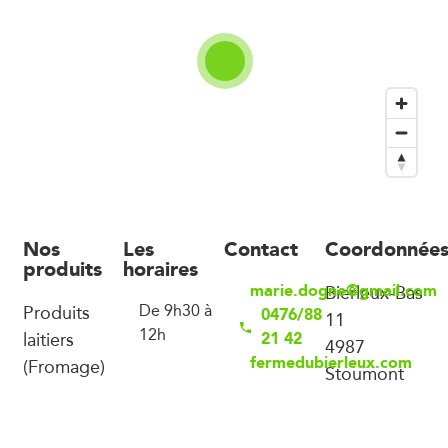
Nos
Les
Contact
Coordonnée
produits
horaires
marie.dogne@gmail.com
Bierleux-Bas
Produits
De 9h30 à
0476/88
11
12h
laitiers
21 42
4987
fermedubierleux.com
(Fromage)
Stoumont