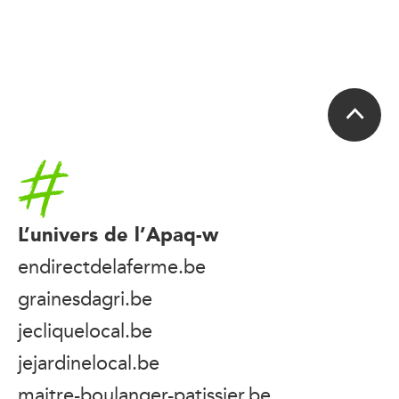
Accueil
L’univers de l’Apaq-w
endirectdelaferme.be
grainesdagri.be
jecliquelocal.be
jejardinelocal.be
maitre-boulanger-patissier.be