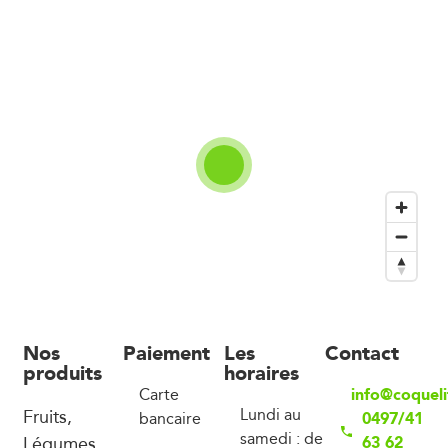
Nos
Paiement
Les
Contact
produits
horaires
info@coqueli
Carte
Fruits,
Lundi au
0497/41
bancaire
samedi : de
Légumes,
63 62