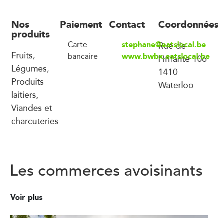
Nos
Paiement
Contact
Coordonnée
produits
stephane@eatslocal.be
Carte
Rue de
Fruits,
www.bwbx.eatslocal.be
bancaire
l’Infante 106
Légumes,
1410
Produits
Waterloo
laitiers,
Viandes et
charcuteries
Les commerces avoisinants
Voir plus