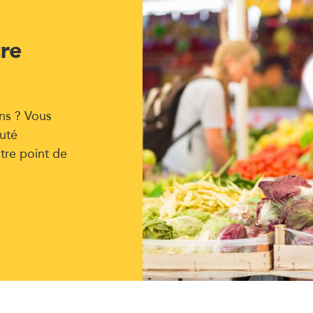
tre
ns ? Vous
uté
tre point de