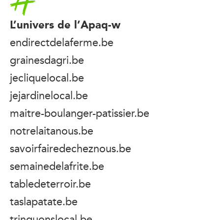
L’univers de l’Apaq-w
endirectdelaferme.be
grainesdagri.be
jecliquelocal.be
jejardinelocal.be
maitre-boulanger-patissier.be
notrelaitanous.be
savoirfairedecheznous.be
semainedelafrite.be
tabledeterroir.be
taslapatate.be
trinquonslocal.be