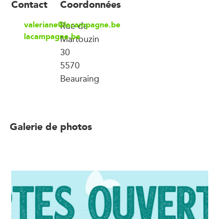
Contact
Coordonnées
valeriane@lacampagne.be
Rue de
lacampagne.be
Martouzin
30
5570
Beauraing
Galerie de photos