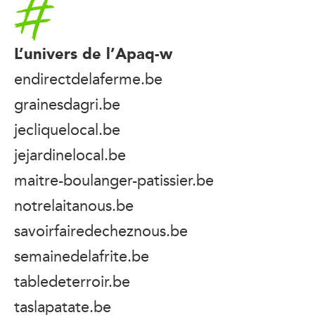
Accueil
L’univers de l’Apaq-w
endirectdelaferme.be
grainesdagri.be
jecliquelocal.be
jejardinelocal.be
maitre-boulanger-patissier.be
notrelaitanous.be
savoirfairedecheznous.be
semainedelafrite.be
tabledeterroir.be
taslapatate.be