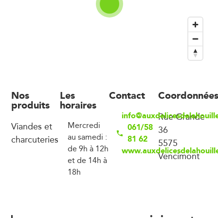
Nos
Les
Contact
Coordonnée
produits
horaires
info@auxdelicesdelahouill
Rue Grande
Viandes et
Mercredi
061/58
36
au samedi :
charcuteries
81 62
5575
de 9h à 12h
www.auxdelicesdelahouill
Vencimont
et de 14h à
18h