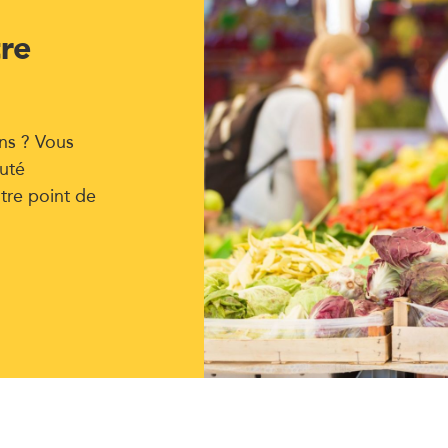
tre
ns ? Vous
uté
tre point de