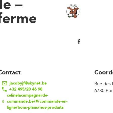
e –
 ferme
Contact
Coord
jacobyjf@skynet.be
Rue des 
+32 495/20 46 98
6730 Pon
celinelacampagnarde-
commande.be/#/commande-en-
ligne/bons-plans/nos-produits