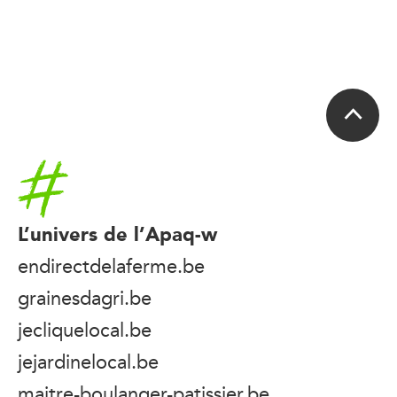
Accueil
L’univers de l’Apaq-w
endirectdelaferme.be
grainesdagri.be
jecliquelocal.be
jejardinelocal.be
maitre-boulanger-patissier.be