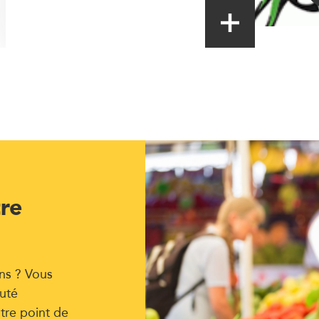
tre
ns ? Vous
uté
tre point de