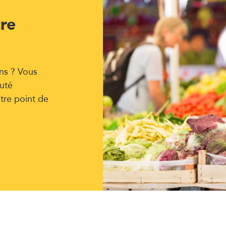
tre
ns ? Vous
uté
tre point de