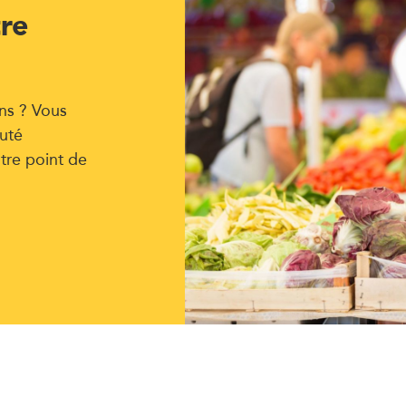
tre
ns ? Vous
uté
tre point de