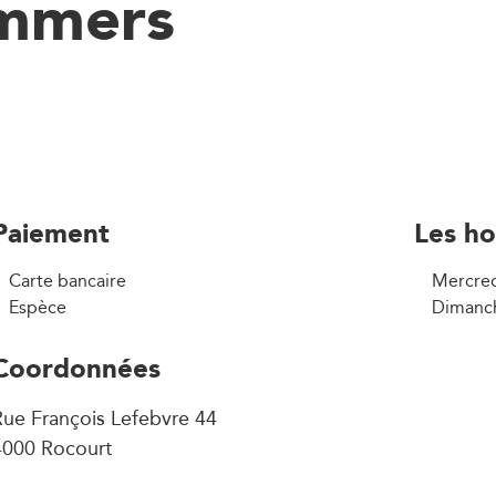
immers
Paiement
Les ho
Carte bancaire
Mercred
Espèce
Dimanch
Coordonnées
ue François Lefebvre 44
4000 Rocourt