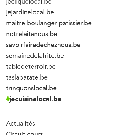
jecliquelocal.be
jejardinelocal.be
maitre-boulanger-patissier.be
notrelaitanous.be
savoirfairedecheznous.be
semainedelafrite.be
tabledeterroir.be
taslapatate.be
trinquonslocal.be
jecuisinelocal.be
Actualités
Circuit court