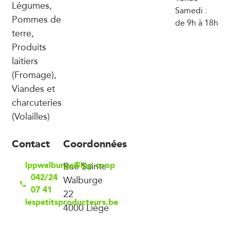
Légumes,
Samedi :
Pommes de
de 9h à 18h
terre,
Produits
laitiers
(Fromage),
Viandes et
charcuteries
(Volailles)
Contact
Coordonnées
lppwalburge@lpp.coop
Rue Sainte-
042/24
Walburge
07 41
22
lespetitsproducteurs.be
4000 Liège