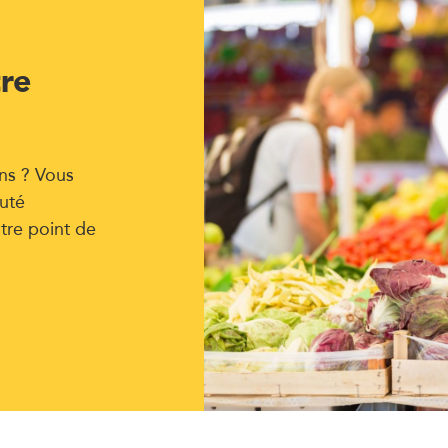
tre
ns ? Vous
uté
tre point de