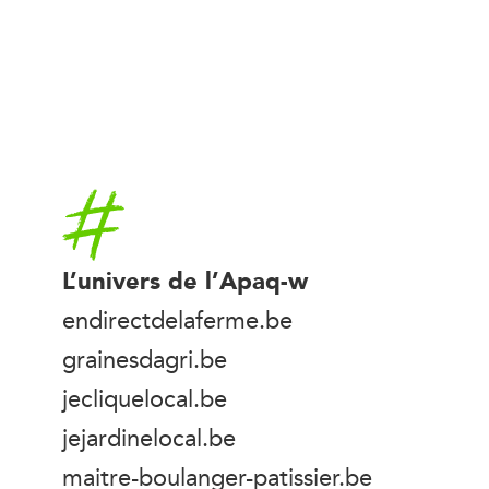
Accueil
L’univers de l’Apaq-w
endirectdelaferme.be
grainesdagri.be
jecliquelocal.be
jejardinelocal.be
maitre-boulanger-patissier.be