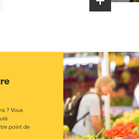
tre
ns ? Vous
uté
tre point de