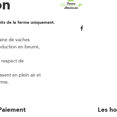
on
its de la ferme uniquement.
zaine de vaches
roduction en beurre,
e respect de
sent en plein air et
erme.
Paiement
Les ho