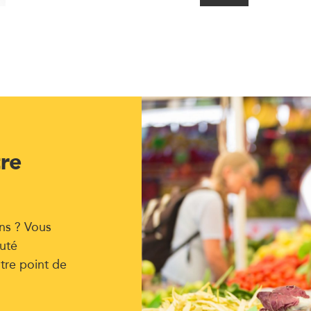
tre
ns ? Vous
uté
tre point de