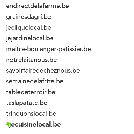
endirectdelaferme.be
grainesdagri.be
jecliquelocal.be
jejardinelocal.be
maitre-boulanger-patissier.be
notrelaitanous.be
savoirfairedecheznous.be
semainedelafrite.be
tabledeterroir.be
taslapatate.be
trinquonslocal.be
jecuisinelocal.be