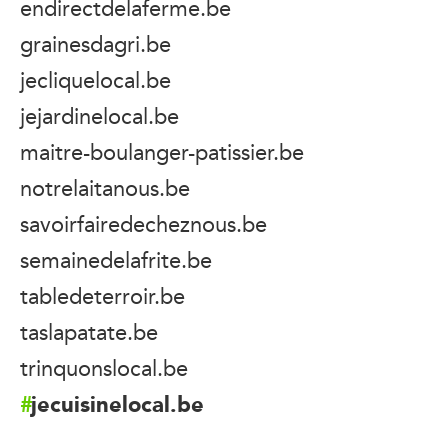
endirectdelaferme.be
grainesdagri.be
jecliquelocal.be
jejardinelocal.be
maitre-boulanger-patissier.be
notrelaitanous.be
savoirfairedecheznous.be
semainedelafrite.be
tabledeterroir.be
taslapatate.be
trinquonslocal.be
jecuisinelocal.be