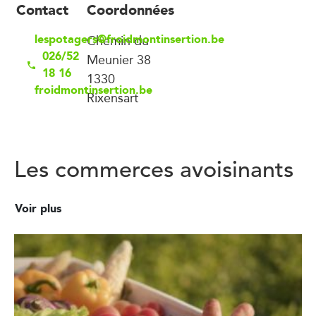
Contact
Coordonnées
lespotagers@froidmontinsertion.be
Chemin du
026/52
Meunier 38
18 16
1330
froidmontinsertion.be
Rixensart
Les commerces avoisinants
Voir plus