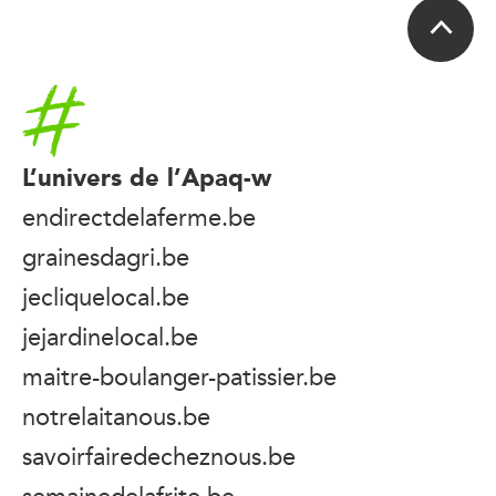
Accueil
L’univers de l’Apaq-w
endirectdelaferme.be
grainesdagri.be
jecliquelocal.be
jejardinelocal.be
maitre-boulanger-patissier.be
notrelaitanous.be
savoirfairedecheznous.be
semainedelafrite.be