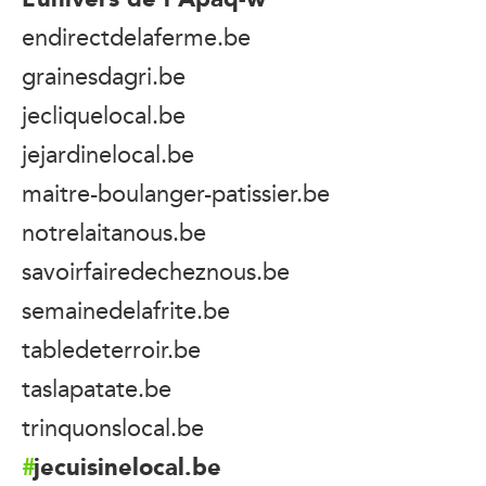
endirectdelaferme.be
grainesdagri.be
jecliquelocal.be
jejardinelocal.be
maitre-boulanger-patissier.be
notrelaitanous.be
savoirfairedecheznous.be
semainedelafrite.be
tabledeterroir.be
taslapatate.be
trinquonslocal.be
jecuisinelocal.be