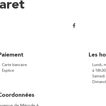
aret
Paiement
Les ho
Carte bancaire
Lundi, m
Espèce
à 18h30
Samedi 
Dimanch
Coordonnées
Avenue de Mérode 6