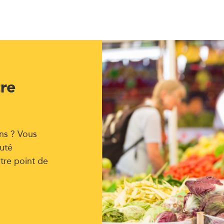
tre
ns ? Vous
uté
tre point de