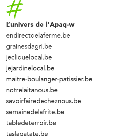
Accueil
L’univers de l’Apaq-w
endirectdelaferme.be
grainesdagri.be
jecliquelocal.be
jejardinelocal.be
maitre-boulanger-patissier.be
notrelaitanous.be
savoirfairedecheznous.be
semainedelafrite.be
tabledeterroir.be
taslapatate.be