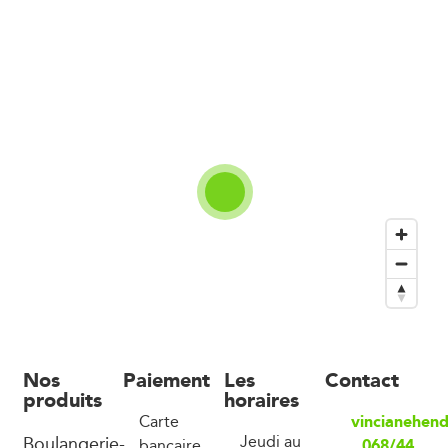
Nos
Paiement
Les
Contact
produits
horaires
vincianehen
Carte
Boulangerie-
Jeudi au
068/44
bancaire