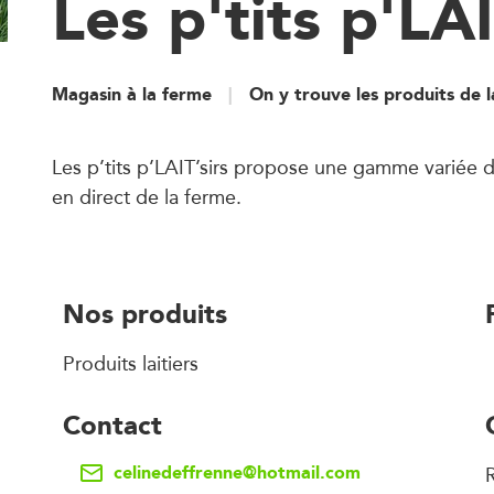
Les p'tits p'LAI
Magasin à la ferme
On y trouve les produits de 
Les p’tits p’LAIT’sirs propose une gamme variée de
en direct de la ferme.
Nos produits
Produits laitiers
Contact
celinedeffrenne@hotmail.com
R