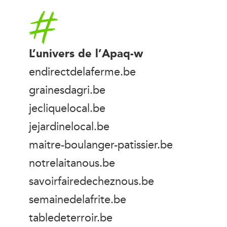
Accueil
L’univers de l’Apaq-w
endirectdelaferme.be
grainesdagri.be
jecliquelocal.be
jejardinelocal.be
maitre-boulanger-patissier.be
notrelaitanous.be
savoirfairedecheznous.be
semainedelafrite.be
tabledeterroir.be