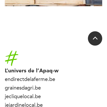
Accueil
L’univers de l’Apaq-w
endirectdelaferme.be
grainesdagri.be
jecliquelocal.be
jejardinelocal.be