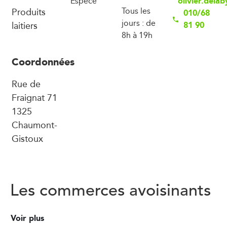
olivier.del
Espèce
Produits
Tous les
010/68
jours : de
laitiers
81 90
8h à 19h
Coordonnées
Rue de
Fraignat 71
1325
Chaumont-
Gistoux
Les commerces avoisinants
Voir plus