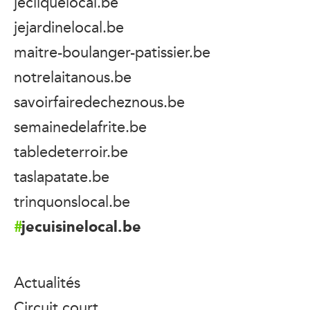
jecliquelocal.be
jejardinelocal.be
maitre-boulanger-patissier.be
notrelaitanous.be
savoirfairedecheznous.be
semainedelafrite.be
tabledeterroir.be
taslapatate.be
trinquonslocal.be
jecuisinelocal.be
Actualités
Circuit court