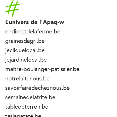
Accueil
L’univers de l’Apaq-w
endirectdelaferme.be
grainesdagri.be
jecliquelocal.be
jejardinelocal.be
maitre-boulanger-patissier.be
notrelaitanous.be
savoirfairedecheznous.be
semainedelafrite.be
tabledeterroir.be
taslapatate.be