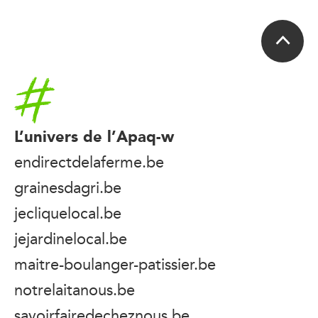
Accueil
L’univers de l’Apaq-w
endirectdelaferme.be
grainesdagri.be
jecliquelocal.be
jejardinelocal.be
maitre-boulanger-patissier.be
notrelaitanous.be
savoirfairedecheznous.be