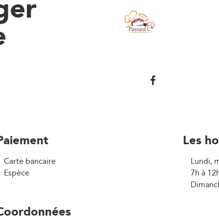
ger
e
Paiement
Les ho
Carte bancaire
Lundi, m
Espèce
7h à 12
Dimanch
Coordonnées