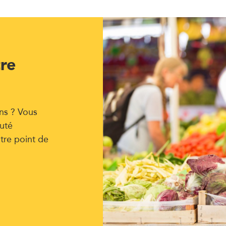
tre
ns ? Vous
uté
tre point de