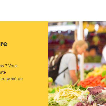
tre
ns ? Vous
uté
tre point de