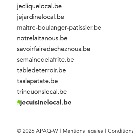
jecliquelocal.be
jejardinelocal.be
maitre-boulanger-patissier.be
notrelaitanous.be
savoirfairedecheznous.be
semainedelafrite.be
tabledeterroir.be
taslapatate.be
trinquonslocal.be
jecuisinelocal.be
© 2026 APAQ-W
Mentions légales
Conditions