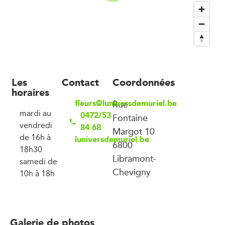
Les
Contact
Coordonnées
horaires
fleurs@luniversdemuriel.be
Rue
mardi au
0472/53
Fontaine
vendredi
84 68
Margot 10
de 16h à
luniversdemuriel.be
6800
18h30
Libramont-
samedi de
Chevigny
10h à 18h
Galerie de photos