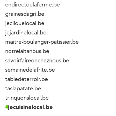
endirectdelaferme.be
grainesdagri.be
jecliquelocal.be
jejardinelocal.be
maitre-boulanger-patissier.be
notrelaitanous.be
savoirfairedecheznous.be
semainedelafrite.be
tabledeterroir.be
taslapatate.be
trinquonslocal.be
jecuisinelocal.be