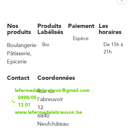
Nos
Produits
Paiement
Les
produits
Labélisés
horaires
Espèce
Boulangerie-
Bio
De 15h à
21h
Pâtisserie,
Epicerie
Contact
Coordonnées
lafermedelabreuvoir@gmail.com
Rue de
0498/05
l'abreuvoir
13 01
12
www.lafermedelabreuvoir.be
6840
Neufchâteau