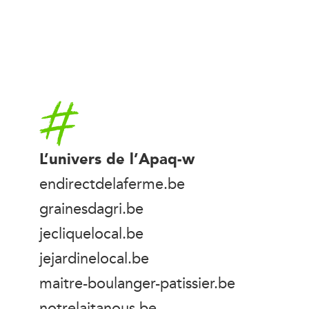
Accueil
L’univers de l’Apaq-w
endirectdelaferme.be
grainesdagri.be
jecliquelocal.be
jejardinelocal.be
maitre-boulanger-patissier.be
notrelaitanous.be