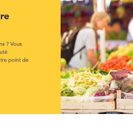
tre
ns ? Vous
uté
tre point de